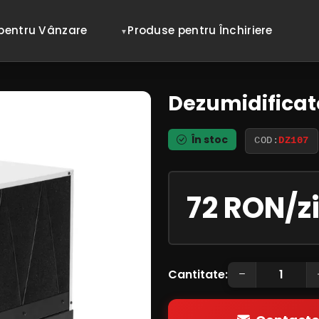
pentru Vânzare
Produse pentru Închiriere
Dezumidificat
În stoc
COD:
DZ107
72 RON/z
Cantitate: