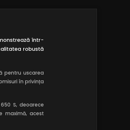
emonstrează într-
calitatea robustă
că pentru uscarea
isuri în privința
K 650 S, deoarece
ate maximă, acest