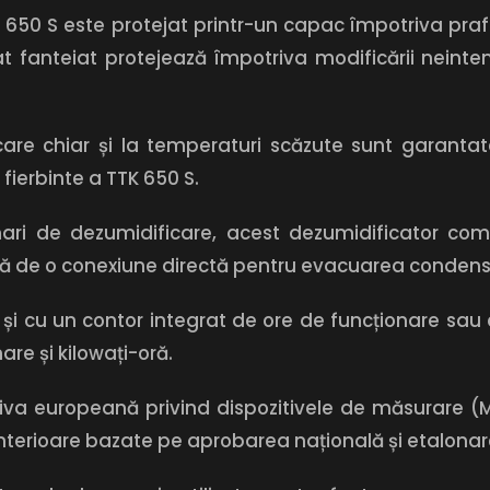
650 S este protejat printr-un capac împotriva praful
 fanteiat protejează împotriva modificării neinten
icare chiar și la temperaturi scăzute sunt garant
fierbinte a TTK 650 S.
mari de dezumidificare, acest dezumidificator com
pă de o conexiune directă pentru evacuarea condens
l și cu un contor integrat de ore de funcționare sau
re și kilowați-oră.
a europeană privind dispozitivele de măsurare (MI
terioare bazate pe aprobarea națională și etalonare