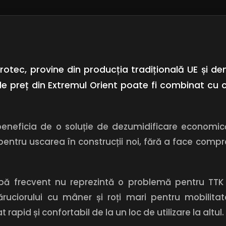
 Trotec, provine din producția tradițională UE și d
e preț din Extremul Orient poate fi combinat cu 
beneficia de o soluție de dezumidificare economi
tru uscarea în construcții noi, fără a face comprom
mbă frecvent nu reprezintă o problemă pentru TT
căruciorului cu mâner și roți mari pentru mobilit
rapid și confortabil de la un loc de utilizare la altul.