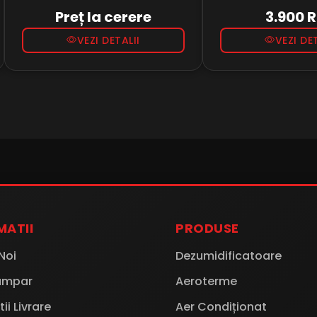
combinatie cu turbina de aer
datorita sistemului
Preț la cerere
3.900 
CTR T200S si...
avantajos in ca...
VEZI DETALII
VEZI DE
MATII
PRODUSE
Noi
Dezumidificatoare
umpar
Aeroterme
ii Livrare
Aer Condiționat