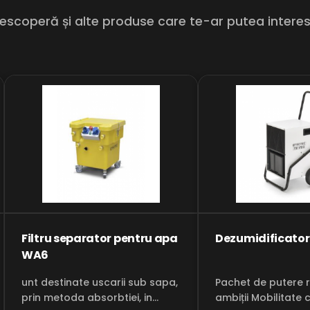
escoperă și alte produse care te-ar putea intere
Filtru separator pentru apa
Dezumidificator 
WA6
unt destinate uscarii sub sapa,
Pachet de putere 
prin metoda absorbtiei, in
ambiții Mobilitate crescuta