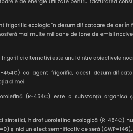
toarele de energie utilizate pentru facturarea cons
 frigorific ecologic în dezumidificatoare de aer În f
 atmosferă mai multe milioane de tone de emisii noci
 frigorifici alternativi este unul dintre obiectivele noa
i (R-454C) ca agent frigorific, acest dezumidificat
ția climei.
fluorolefină (R-454C) este o substanță organică 
ci sintetici, hidrofluorolefina ecologică (R-454C) n
=0) și nici un efect semnificativ de seră (GWP=146).