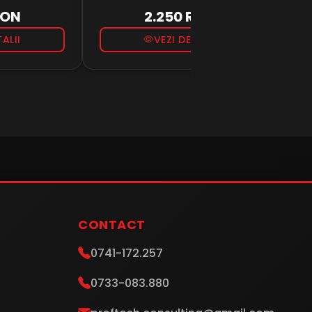
 de roti,
ușor de întreținut, a făcut deja
dez
RON
2.250 RON
de mulți ani...
pro
TALII
VEZI DETALII
CONTACT
0741-172.257
0733-083.880