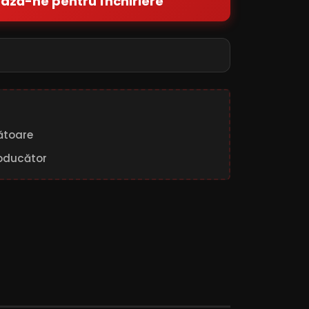
ază-ne pentru închiriere
rătoare
oducător