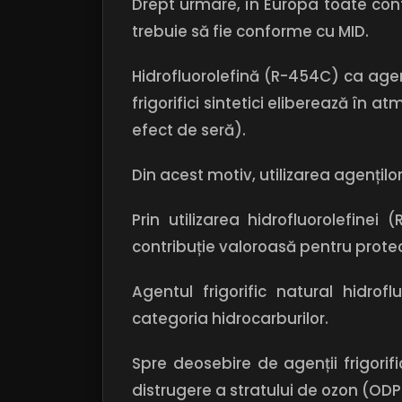
Drept urmare, în Europa toate con
trebuie să fie conforme cu MID.
Hidrofluorolefină (R-454C) ca agent
frigorifici sintetici eliberează în
efect de seră).
Din acest motiv, utilizarea agenților
Prin utilizarea hidrofluorolefine
contribuție valoroasă pentru protec
Agentul frigorific natural hidro
categoria hidrocarburilor.
Spre deosebire de agenții frigorifi
distrugere a stratului de ozon (ODP