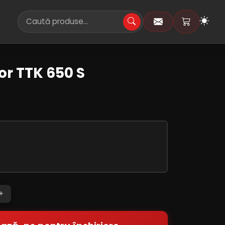
or TTK 650 S
i