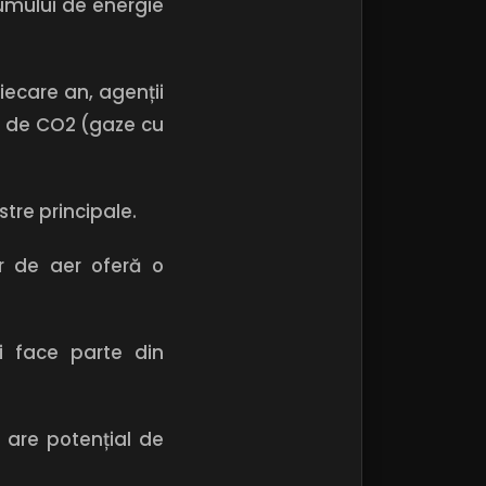
umului de energie
iecare an, agenții
ve de CO2 (gaze cu
stre principale.
or de aer oferă o
și face parte din
u are potențial de