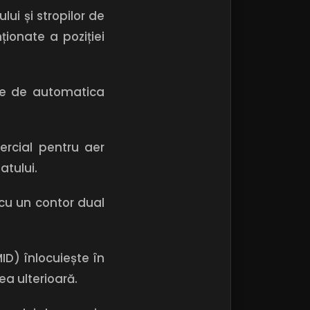
ui și stropilor de
ționate a poziției
ate de automatica
ercial pentru aer
atului.
 cu un contor dual
D) înlocuiește în
a ulterioară.