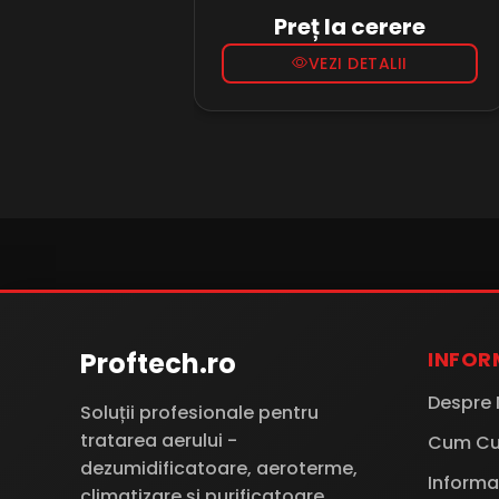
hidroizolatiei de sub sapa,
Preț la cerere
tavane sau pereti falsi...
VEZI DETALII
Proftech.ro
INFOR
Despre 
Soluții profesionale pentru
tratarea aerului -
Cum C
dezumidificatoare, aeroterme,
Informat
climatizare și purificatoare