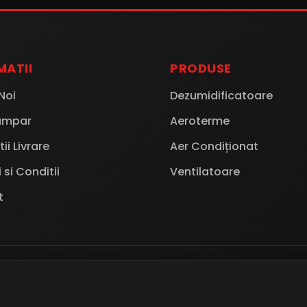
MATII
PRODUSE
Noi
Dezumidificatoare
umpar
Aeroterme
ii Livrare
Aer Condiționat
si Conditii
Ventilatoare
t